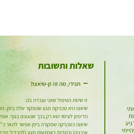
שאלות ותשובות
תגידי, מה זה זן-שיאצו?
זו שיטת הטיפול שאני עובדת בה.
שיאצו היא טכניקת מגע שהמקור שלה ביפן. הטי
שית
אפרת היקרה, הפקדתי את עצמי בידייך
 עדין
הנאמנות, ולא טעיתי, בשקט ובעוצמה רבה
הדימיון לעיסוי הוא רק בכך שנוגעים בגוף. אופ
ה
במהלך תקופה טיפלת בי, תיקנת אותי והחזרת
שיאצו כטכניקה שמקורה ביפן אפשר לתאר כ"לחי
יזי
אותי לתפקוד מלא, הכח השקט שלך הוא בעל
אנרגיה) ונקודות באמצעות מגע (להבדיל מדיקו