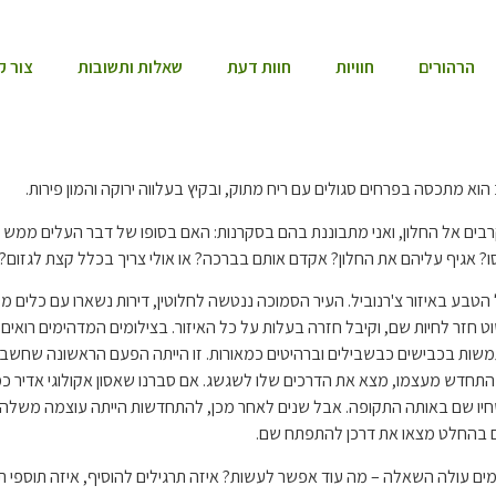
הרהורים
חוויות
חוות דעת
שאלות ותשובות
צור ק
וא מתכסה בפרחים סגולים עם ריח מתוק, ובקיץ בעלווה ירוקה והמון פירות.
ים אל החלון, ואני מתבוננת בהם בסקרנות: האם בסופו של דבר העלים ממש יחד
 אגיף עליהם את החלון? אקדם אותם בברכה? או אולי צריך בכלל קצת לגזום?
הטבע באיזור צ'רנוביל. העיר הסמוכה ננטשה לחלוטין, דירות נשארו עם כלים מס
חזר לחיות שם, וקיבל חזרה בעלות על כל האיזור. בצילומים המדהימים רואים כ
תמשות בכבישים כבשבילים וברהיטים כמאורות. זו הייתה הפעם הראשונה שחש
התחדש מעצמו, מצא את הדרכים שלו לשגשג. אם סברנו שאסון אקולוגי אדיר כמו 
יו שם באותה התקופה. אבל שנים לאחר מכן, להתחדשות הייתה עוצמה משלה. א
חים בהחלט מצאו את דרכן להתפתח שם.
ם עולה השאלה – מה עוד אפשר לעשות? איזה תרגילים להוסיף, איזה תוספי תז