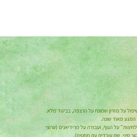
פול על מזרון שמונח על הרצפה, בביגוד מלא.
כשטיפלה בי אפרת בידיים עדינות אך נחושות,
עוד אני מתמסרת מעל מזרון מחומם. לראשונה
י המגע מאוד שונה.
הבנתי שלא חייבים להכאיב לי על מנת להפיק
צות" על הגוף, ועבודה על מרידיאנים (ערוצי
את המרב בטיפול מסוג זה. יישר כוחך, אפרת,
ר סיני, שם עובדים עם מחטים).