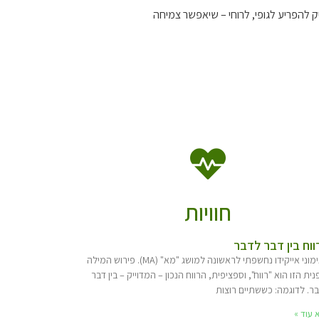
להפריע לגופי, לרוחי – שיאפשר צמיחה
חוויות
ווח בין דבר לדבר
באימוני אייקידו נחשפתי לראשונה למושג "מא" (MA). פירוש המילה
נית הזו הוא "רווח", וספציפית, הרווח הנכון – המדוייק – בין דבר
ר. לדוגמה: כששתיים רוצות
 עוד »