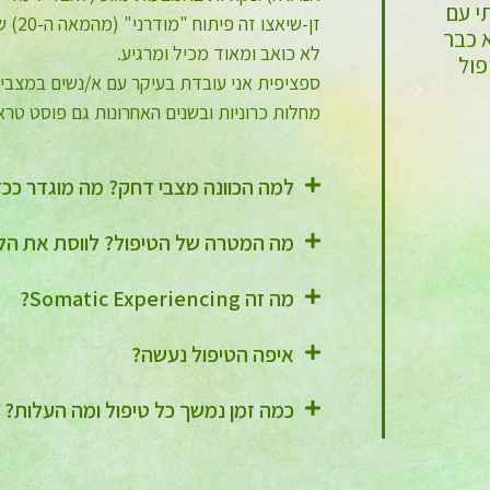
רה
עוצמה, זו לא סתם סיסמא, והיכולת שלך לא
זן-שי
נטול
להרפות ולהתייאש ממני, על כך תודה רבה.
לא כואב ומאוד מכיל ומרגיע.
יא
ספציפית אני עובדת בעיקר עם א/נשים במצבי 
נת"
נאוה
מחלות כרוניות ובשנים האחרונות גם פוסט טרא
למה הכוונה מצבי דחק? מה מוגדר ככז
מה המטרה של הטיפול? לווסת את הל
מה זה Somatic Experiencing?
איפה הטיפול נעשה?
כמה זמן נמשך כל טיפול ומה העלות?