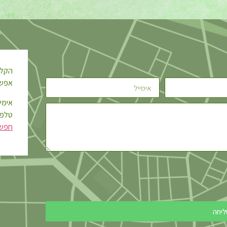
הקלי
אפשר
אימייל: @gmail.com
טלפון: 2-3941
חפשו
ליחה