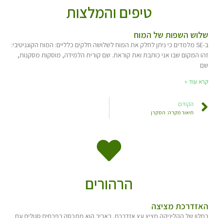
טיפים והמלצות
שלוש השפות של המוח
ב-SE מלמדים כי ניתן לחלק את המוח לשלושה חלקים כלליים: המוח הקוגניטיבי:
זהו המקום שבו אני כותבת ואת קוראת. שם קורית הלמידה, מוסקות מסקנות,
שם
קרא עוד »
הקודם
תיאור מקרה: הסקרן
הרהורים
האזדרכת מציצה
בחלון של הקליניקה מציץ עץ אזדרכת. באביב הוא מתכסה בפרחים סגולים עם