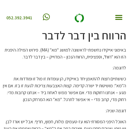
052.392.3941
חוות דעת
צור קשר
שאלות ותשובות
טיפים והמלצות
הרווח בין דבר לדבר
באימוני אייקידו נחשפתי לראשונה למושג "מא" (MA). פירוש המילה היפנית
הזו הוא "רווח", וספציפית, הרווח הנכון – המדוייק – בין דבר לדבר.
לדוגמה:
כששתיים רוצות להתאמן יחד באייקידו, הן עומדות זו מול זו ומודדות את
ה"מא": מושיטות יד ישרה קדימה. קצות האצבעות צריכות לגעת זו בזו. אם אין
מגע – אנחנו רחוקות מדי. אם אפשר ממש לאחוז ביד – אנחנו קרובות מדי.
רחוק מדי, קרוב מדי – אי אפשר לתרגל. "מא" הוא המרחק הנכון.
דוגמה שניה:
האוכל היפני המסורתי הוא עז-טעמים: מלוח, חמוץ, חריף. אבל יש אורז לבן.
יש טופו. שניהם חסרי טעם, ויוצרים בפה את ה"מא" – הרווח שממתן את העוז