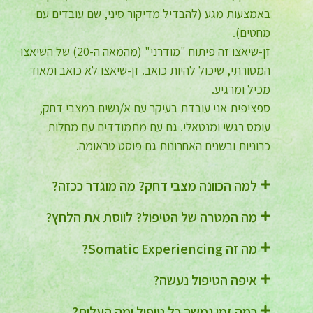
באמצעות מגע (להבדיל מדיקור סיני, שם עובדים עם
מחטים).
זן-שיאצו זה פיתוח "מודרני" (מהמאה ה-20) של השיאצו
המסורתי, שיכול להיות כואב. זן-שיאצו לא כואב ומאוד
מכיל ומרגיע.
ספציפית אני עובדת בעיקר עם א/נשים במצבי דחק,
עומס רגשי ומנטאלי. גם עם מתמודדים עם מחלות
כרוניות ובשנים האחרונות גם פוסט טראומה.
למה הכוונה מצבי דחק? מה מוגדר ככזה?
מה המטרה של הטיפול? לווסת את הלחץ?
מה זה Somatic Experiencing?
איפה הטיפול נעשה?
כמה זמן נמשך כל טיפול ומה העלות?