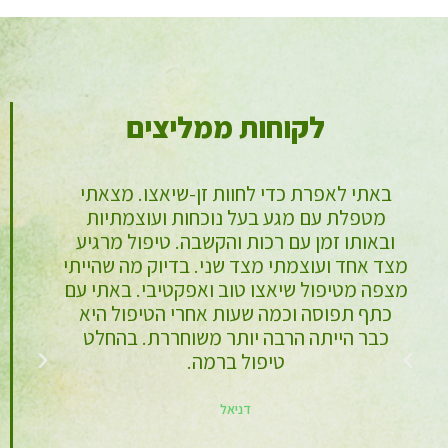
לקוחות ממליצים
חוות הדעת שלי מבוססת על התנסות אישית
בטיפול זן שיאצו אצל אפרת. הטיפול שלה
ה
עדין ומקצועי, הקסם האישי והחביבות שלה
מנטרלים את המבוכה שכרוכה בטיפול פיזי
ו
קרוב. בנוסף להנאה מהטיפול ומהחברה
ה
הנעימה, זכיתי באופן מפתיע ונדיר ביום נטול
של
כאבים. לכן, אני שבה וחוזרת אליה, והיא
משיבה לי בהדרגה יכולות שאבדו ו"מתקנת"
אותי.
עינת